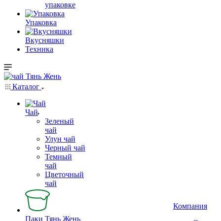
упаковке
Упаковка
Вкусняшки
Техника
Каталог
Чай
Зеленый
чай
Улун чай
Черный чай
Темный
чай
Цветочный
чай
Компания
Паки Тянь Жень