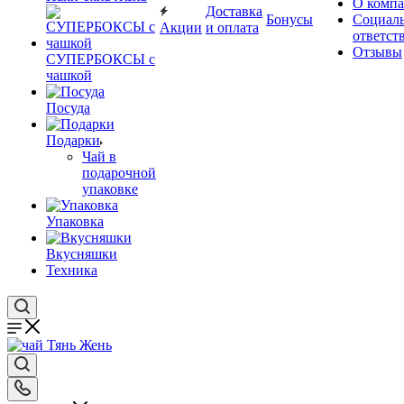
О комп
Доставка
Бонусы
Социал
Акции
и оплата
ответст
Отзывы
СУПЕРБОКСЫ с
чашкой
Посуда
Подарки
Чай в
подарочной
упаковке
Упаковка
Вкусняшки
Техника