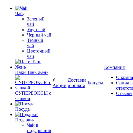
Чай
Зеленый
чай
Улун чай
Черный чай
Темный
чай
Цветочный
чай
Компания
Паки Тянь Жень
О комп
Доставка
Бонусы
Социал
Акции
и оплата
ответст
СУПЕРБОКСЫ с
Отзывы
чашкой
Посуда
Подарки
Чай в
подарочной