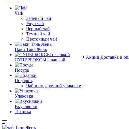
Чай
Зеленый чай
Улун чай
Черный чай
Темный чай
Цветочный чай
Паки Тянь Жень
Акции
Доставка и оп
СУПЕРБОКСЫ с чашкой
Посуда
Подарки
Чай в подарочной упаковке
Упаковка
Вкусняшки
Техника