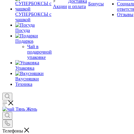
Доставка
Бонусы
Социал
Акции
и оплата
ответст
СУПЕРБОКСЫ с
Отзывы
чашкой
Посуда
Подарки
Чай в
подарочной
упаковке
Упаковка
Вкусняшки
Техника
Телефоны