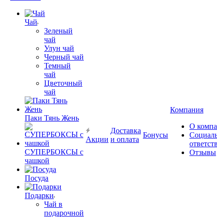
Чай
Зеленый
чай
Улун чай
Черный чай
Темный
чай
Цветочный
чай
Компания
Паки Тянь Жень
О комп
Доставка
Бонусы
Социал
Акции
и оплата
ответст
СУПЕРБОКСЫ с
Отзывы
чашкой
Посуда
Подарки
Чай в
подарочной