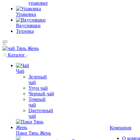
упаковке
Упаковка
Вкусняшки
Техника
Каталог
Чай
Зеленый
чай
Улун чай
Черный чай
Темный
чай
Цветочный
чай
Компания
Паки Тянь Жень
О комп