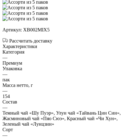
Артикул:
XB002MIX5
Рассчитать доставку
Характеристики
Категория
—
Премиум
Упаковка
—
пак
Масса нетто, г
—
154
Состав
—
Темный чай «Шу Пуэр», Улун чай «Тайвань Цин Син»,
Жасминовый чай «Пяо Сюэ», Красный чай «Чи Хун»,
Зеленый чай «Лунцзин»
Сорт
—